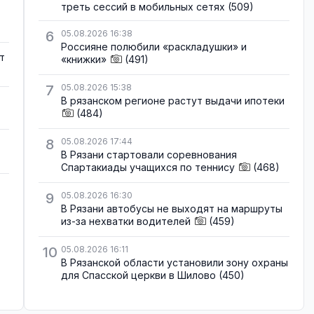
треть сессий в мобильных сетях
(509)
6
05.08.2026 16:38
Россияне полюбили «раскладушки» и
т
«книжки»
(491)
7
05.08.2026 15:38
В рязанском регионе растут выдачи ипотеки
(484)
8
05.08.2026 17:44
В Рязани стартовали соревнования
Спартакиады учащихся по теннису
(468)
9
05.08.2026 16:30
В Рязани автобусы не выходят на маршруты
из-за нехватки водителей
(459)
10
05.08.2026 16:11
В Рязанской области установили зону охраны
для Спасской церкви в Шилово
(450)