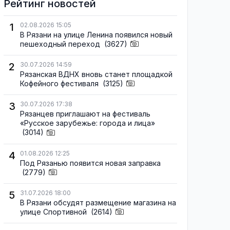
Рейтинг новостей
1
02.08.2026 15:05
В Рязани на улице Ленина появился новый
пешеходный переход
(3627)
2
30.07.2026 14:59
Рязанская ВДНХ вновь станет площадкой
Кофейного фестиваля
(3125)
3
30.07.2026 17:38
Рязанцев приглашают на фестиваль
«Русское зарубежье: города и лица»
(3014)
4
01.08.2026 12:25
Под Рязанью появится новая заправка
(2779)
5
31.07.2026 18:00
В Рязани обсудят размещение магазина на
улице Спортивной
(2614)