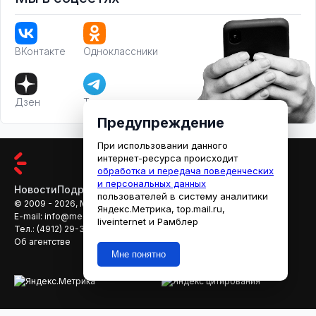
ВКонтакте
Одноклассники
Дзен
Телеграм
Предупреждение
При использовании данного
интернет-ресурса происходит
обработка и передача поведенческих
и персональных данных
Новости
Подробности
Афиша
Кино
пользователей в систему аналитики
© 2009 - 2026, МЕДИАРЯЗАНЬ
Яндекс.Метрика, top.mail.ru,
E-mail:
info@mediaryazan.ru
,
reklama@mediaryazan.ru
liveinternet и Рамблер
Тел.:
(4912) 29-33-66
Об агентстве
Мне понятно