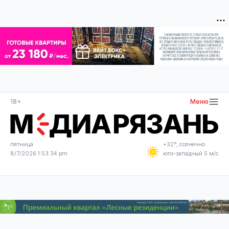
18+
Меню
пятница
+32°, солнечно
8/7/2026 1:53:34 pm
юго-западный 5 м/с