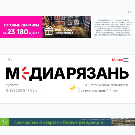
18+
Меню
суббота
+24°, переменная облачность
8/8/2026 8:17:02 am
северо-западный 4 м/с