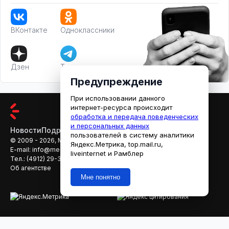
ВКонтакте
Одноклассники
Дзен
Телеграм
Предупреждение
При использовании данного
интернет-ресурса происходит
обработка и передача поведенческих
и персональных данных
Новости
Подробности
Афиша
Кино
пользователей в систему аналитики
© 2009 - 2026, МЕДИАРЯЗАНЬ
Яндекс.Метрика, top.mail.ru,
E-mail:
info@mediaryazan.ru
,
reklama@mediaryazan.ru
liveinternet и Рамблер
Тел.:
(4912) 29-33-66
Об агентстве
Мне понятно