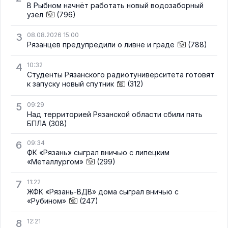
В Рыбном начнёт работать новый водозаборный
узел
(796)
3
08.08.2026 15:00
Рязанцев предупредили о ливне и граде
(788)
4
10:32
Студенты Рязанского радиотуниверситета готовят
к запуску новый спутник
(312)
5
09:29
Над территорией Рязанской области сбили пять
БПЛА
(308)
6
09:34
ФК «Рязань» сыграл вничью с липецким
«Металлургом»
(299)
7
11:22
ЖФК «Рязань-ВДВ» дома сыграл вничью с
«Рубином»
(247)
8
12:21