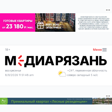
18+
Меню
воскресенье
+24°, переменная облачность
8/9/2026 11:51:48 am
северо-западный 5 м/с