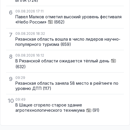
БПЛА
(724)
6
09.08.2026 17:11
Павел Малков отметил высокий уровень фестиваля
«Небо России»
(662)
7
09.08.2026 18:32
Рязанская область вошла в число лидеров научно-
популярного туризма
(659)
8
09.08.2026 16:12
В Рязанской области ожидается тёплый день
(632)
9
09:29
Рязанская область заняла 58 место в рейтинге по
уровню ДТП
(117)
10
09:49
В Шацке сгорело старое здание
агротехнологического техникума
(91)