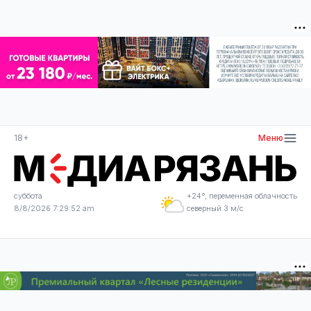
18+
Меню
суббота
+24°, переменная облачность
8/8/2026 7:29:53 am
северный 3 м/с