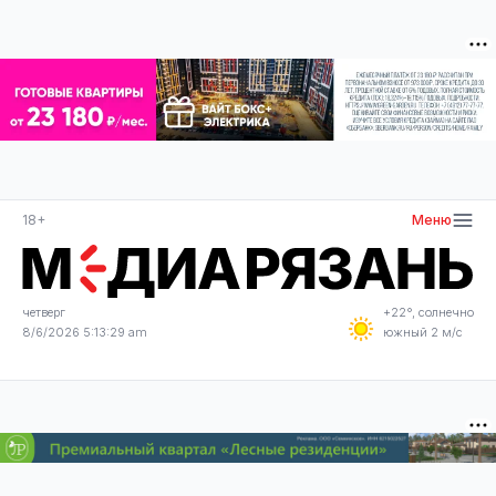
18+
Меню
четверг
+22°, солнечно
8/6/2026 5:13:30 am
южный 2 м/с