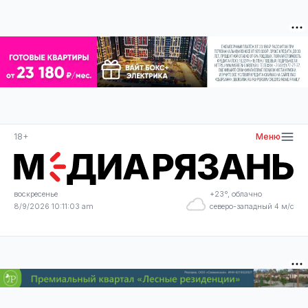
18+
Меню
воскресенье
+23°, облачно
8/9/2026 10:11:03 am
северо-западный 4 м/с