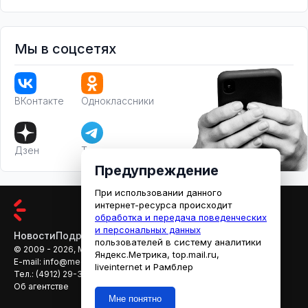
Мы в соцсетях
ВКонтакте
Одноклассники
Дзен
Телеграм
Предупреждение
При использовании данного
интернет-ресурса происходит
обработка и передача поведенческих
и персональных данных
Новости
Подробности
Афиша
Кино
пользователей в систему аналитики
© 2009 - 2026, МЕДИАРЯЗАНЬ
Яндекс.Метрика, top.mail.ru,
E-mail:
info@mediaryazan.ru
,
reklama@mediaryazan.ru
liveinternet и Рамблер
Тел.:
(4912) 29-33-66
Об агентстве
Мне понятно