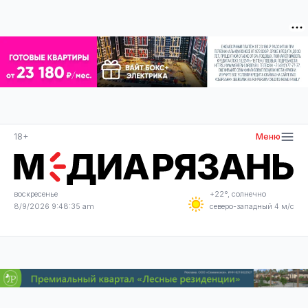
18+
Меню
воскресенье
+22°, солнечно
8/9/2026 9:48:35 am
северо-западный 4 м/с