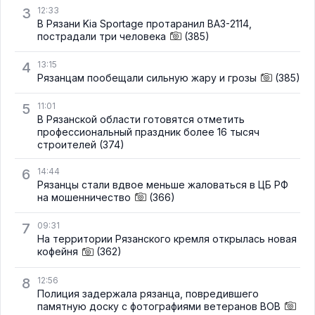
3
12:33
В Рязани Kia Sportage протаранил ВАЗ-2114,
пострадали три человека
(385)
4
13:15
Рязанцам пообещали сильную жару и грозы
(385)
5
11:01
В Рязанской области готовятся отметить
профессиональный праздник более 16 тысяч
строителей
(374)
6
14:44
Рязанцы стали вдвое меньше жаловаться в ЦБ РФ
на мошенничество
(366)
7
09:31
На территории Рязанского кремля открылась новая
кофейня
(362)
8
12:56
Полиция задержала рязанца, повредившего
памятную доску с фотографиями ветеранов ВОВ