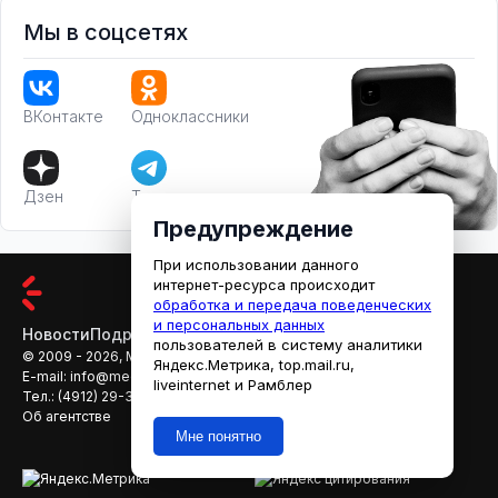
Мы в соцсетях
ВКонтакте
Одноклассники
Дзен
Телеграм
Предупреждение
При использовании данного
интернет-ресурса происходит
обработка и передача поведенческих
и персональных данных
Новости
Подробности
Афиша
Кино
пользователей в систему аналитики
© 2009 - 2026, МЕДИАРЯЗАНЬ
Яндекс.Метрика, top.mail.ru,
E-mail:
info@mediaryazan.ru
,
reklama@mediaryazan.ru
liveinternet и Рамблер
Тел.:
(4912) 29-33-66
Об агентстве
Мне понятно