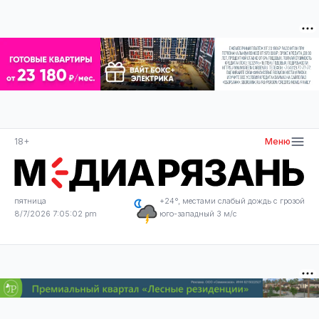
18+
Меню
пятница
+24°, местами слабый дождь с грозой
8/7/2026 7:05:02 pm
юго-западный 3 м/с