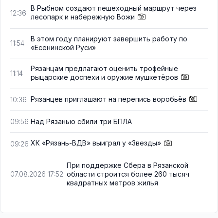
В Рыбном создают пешеходный маршрут через
12:36
лесопарк и набережную Вожи
В этом году планируют завершить работу по
11:54
«Есенинской Руси»
Рязанцам предлагают оценить трофейные
11:14
рыцарские доспехи и оружие мушкетёров
Рязанцев приглашают на перепись воробьёв
10:36
Над Рязанью сбили три БПЛА
09:56
ХК «Рязань-ВДВ» выиграл у «Звезды»
09:26
При поддержке Сбера в Рязанской
области строится более 260 тысяч
07.08.2026 17:52
квадратных метров жилья