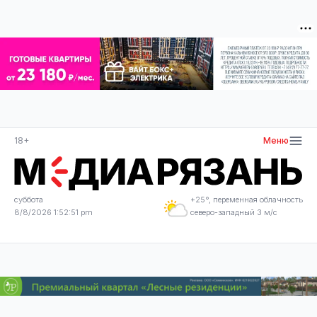
18+
Меню
суббота
+25°, переменная облачность
8/8/2026 1:52:51 pm
северо-западный 3 м/с