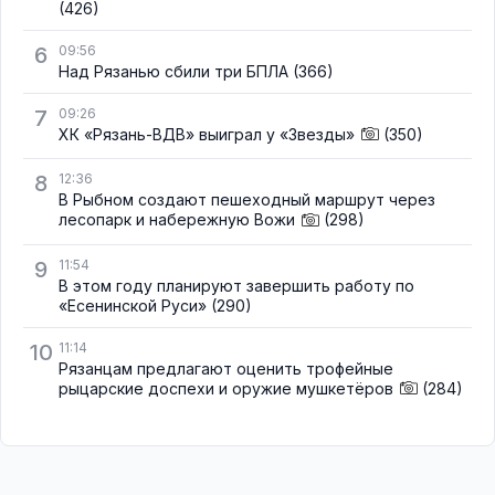
(426)
6
09:56
Над Рязанью сбили три БПЛА
(366)
7
09:26
ХК «Рязань-ВДВ» выиграл у «Звезды»
(350)
8
12:36
В Рыбном создают пешеходный маршрут через
лесопарк и набережную Вожи
(298)
9
11:54
В этом году планируют завершить работу по
«Есенинской Руси»
(290)
10
11:14
Рязанцам предлагают оценить трофейные
рыцарские доспехи и оружие мушкетёров
(284)