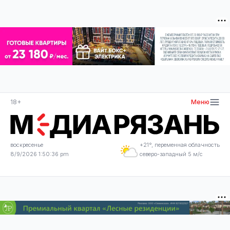
18+
Меню
воскресенье
+21°, переменная облачность
8/9/2026 1:50:36 pm
северо-западный 5 м/с