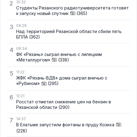
2
10:32
Студенты Рязанского радиотуниверситета готовят
к запуску новый спутник
(365)
3
09:29
Над территорией Рязанской области сбили пять
БПЛА
(362)
4
09:34
ФК «Рязань» сыграл вничью с липецким
«Металлургом»
(338)
5
11:22
ЖФК «Рязань-ВДВ» дома сыграл вничью с
«Рубином»
(295)
6
12:21
Росстат отметил снижение цен на бензин в
Рязанской области
(290)
7
14:37
В Елатьме запустили фонтаны в пруду Козиха
(228)