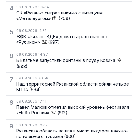
4
09.08.2026 09:34
ФК «Рязань» сыграл вничью с липецким
«Металлургом»
(709)
5
09.08.2026 11:22
ЖФК «Рязань-ВДВ» дома сыграл вничью с
«Рубином»
(697)
6
09.08.2026 14:37
В Елатьме запустили фонтаны в пруду Козиха
(683)
7
09.08.2026 20:58
Над территорией Рязанской области сбили четыре
БПЛА
(664)
8
09.08.2026 17:11
Павел Малков отметил высокий уровень фестиваля
«Небо России»
(612)
9
09.08.2026 18:32
Рязанская область вошла в число лидеров научно-
популярного туризма
(606)