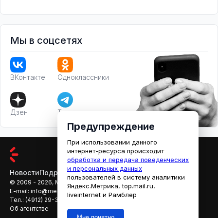
Мы в соцсетях
ВКонтакте
Одноклассники
Дзен
Телеграм
Предупреждение
При использовании данного
интернет-ресурса происходит
обработка и передача поведенческих
и персональных данных
Новости
Подробности
Афиша
Кино
пользователей в систему аналитики
© 2009 - 2026, МЕДИАРЯЗАНЬ
Яндекс.Метрика, top.mail.ru,
E-mail:
info@mediaryazan.ru
,
reklama@mediaryazan.ru
liveinternet и Рамблер
Тел.:
(4912) 29-33-66
Об агентстве
Мне понятно