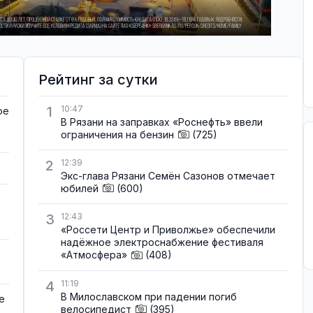
Рейтинг за сутки
1
10:47
ое
В Рязани на заправках «Роснефть» ввели
ограничения на бензин
(725)
2
12:39
Экс-глава Рязани Семён Сазонов отмечает
юбилей
(600)
3
12:43
«Россети Центр и Приволжье» обеспечили
надёжное электроснабжение фестиваля
«Атмосфера»
(408)
4
11:19
В Милославском при падении погиб
е
велосипедист
(395)