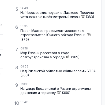
5
14:43
На Черезовских прудах в Дашково-Песочне
установят четырёхметровый экран
(383)
не
6
13:35
Павел Малков прокомментировал ход
строительства Южного обхода Рязани
(379)
7
09:18
Мэр Рязани рассказал о ходе
и
благоустройства в городе
(369)
8
09:59
Над Рязанской областью сбили восемь БПЛА
т
(366)
9
09:38
На улице Введенской в Рязани ограничили
движение и парковку
(360)
10
10:42