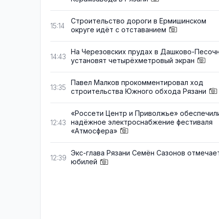
Строительство дороги в Ермишинском
15:14
округе идёт с отставанием
На Черезовских прудах в Дашково-Песоч
14:43
установят четырёхметровый экран
Павел Малков прокомментировал ход
13:35
строительства Южного обхода Рязани
«Россети Центр и Приволжье» обеспечил
надёжное электроснабжение фестиваля
12:43
«Атмосфера»
Экс-глава Рязани Семён Сазонов отмечае
12:39
юбилей