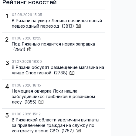
Рейтинг новостей
1
02.08.2026 15:05
В Рязани на улице Ленина появился новый
пешеходный переход
(3813)
2
01.08.2026 12:25
Под Рязанью появится новая заправка
(2951)
3
31.07.2026 18:00
В Рязани обсудят размещение магазина на
улице Спортивной
(2788)
4
01.08.2026 18:15
Немецкая овчарка Локи нашла
заблудившихся грибников в рязанском
лесу
(1855)
5
01.08.2026 15:12
В Рязанской области увеличили выплаты
за привлечение граждан на службу по
контракту в зоне СВО
(1757)