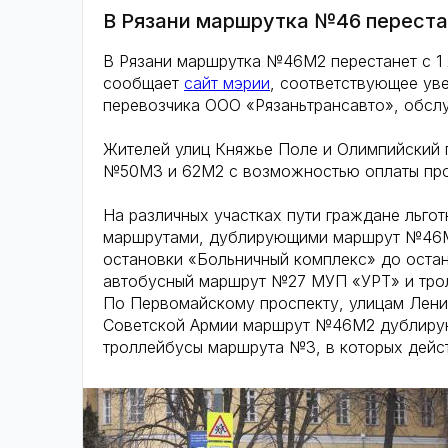
В Рязани маршрутка №46 переста
В Рязани маршрутка №46M2 перестанет с 1 я
сообщает
сайт мэрии
, соответствующее ув
перевозчика ООО «Рязаньтрансавто», обсл
Жителей улиц Княжье Поле и Олимпийский
№50M3 и 62M2 с возможностью оплаты прое
На различных участках пути граждане льгот
маршрутами, дублирующими маршрут №46M2,
остановки «Больничный комплекс» до ост
автобусный маршрут №27 МУП «УРТ» и тро
По Первомайскому проспекту, улицам Лени
Советской Армии маршрут №46M2 дублиру
троллейбусы маршрута №3, в которых дейст