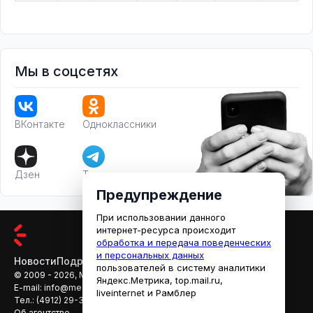
Мы в соцсетях
ВКонтакте
Одноклассники
Дзен
Телеграм
Предупреждение
При использовании данного
интернет-ресурса происходит
обработка и передача поведенческих
и персональных данных
Новости
Подробности
Афиша
Кино
пользователей в систему аналитики
© 2009 - 2026, МЕДИАРЯЗАНЬ
Яндекс.Метрика, top.mail.ru,
E-mail:
info@mediaryazan.ru
,
reklama@mediaryazan.ru
liveinternet и Рамблер
Тел.:
(4912) 29-33-66
Об агентстве