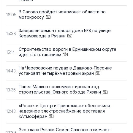
В Сасово пройдёт чемпионат области по
16:05
мотокроссу
Завершён ремонт двора дома №8 по улице
15:38
Керамзавода в Рязани
Строительство дороги в Ермишинском округе
15:14
идёт с отставанием
На Черезовских прудах в Дашково-Песочне
14:43
установят четырёхметровый экран
Павел Малков прокомментировал ход
13:35
строительства Южного обхода Рязани
«Россети Центр и Приволжье» обеспечили
надёжное электроснабжение фестиваля
12:43
«Атмосфера»
Экс-глава Рязани Семён Сазонов отмечает
12:39