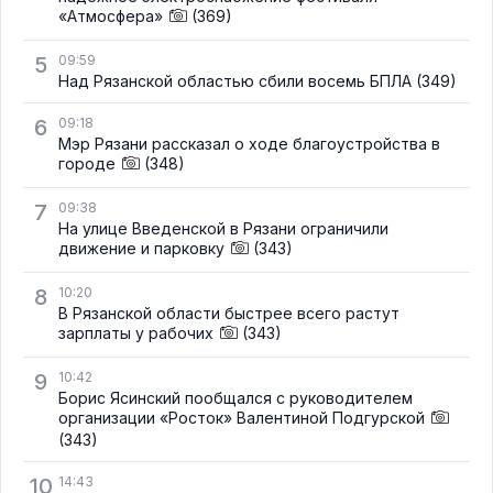
«Атмосфера»
(369)
5
09:59
Над Рязанской областью сбили восемь БПЛА
(349)
6
09:18
Мэр Рязани рассказал о ходе благоустройства в
городе
(348)
7
09:38
На улице Введенской в Рязани ограничили
движение и парковку
(343)
8
10:20
В Рязанской области быстрее всего растут
зарплаты у рабочих
(343)
9
10:42
Борис Ясинский пообщался с руководителем
организации «Росток» Валентиной Подгурской
(343)
10
14:43