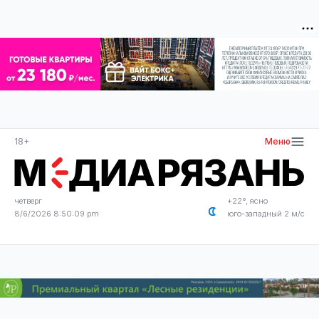
18+
Меню
четверг
+22°, ясно
8/6/2026 8:50:09 pm
юго-западный 2 м/с