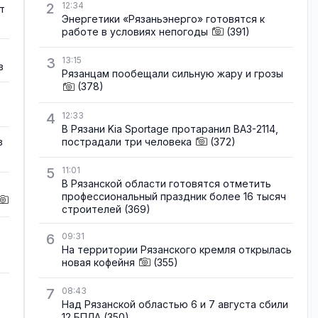
2
12:34
т
Энергетики «Рязаньэнерго» готовятся к
работе в условиях непогоды
(391)
3
13:15
в
Рязанцам пообещали сильную жару и грозы
(378)
4
12:33
В Рязани Kia Sportage протаранил ВАЗ-2114,
пострадали три человека
(372)
в
5
11:01
В Рязанской области готовятся отметить
профессиональный праздник более 16 тысяч
строителей
(369)
6
09:31
На территории Рязанского кремля открылась
новая кофейня
(355)
7
08:43
Над Рязанской областью 6 и 7 августа сбили
12 БПЛА
(350)