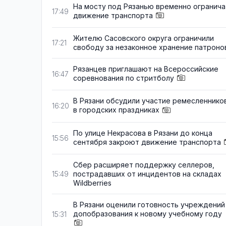
На мосту под Рязанью временно огранича
17:49
движение транспорта
Жителю Сасовского округа ограничили
17:21
свободу за незаконное хранение патроно
Рязанцев приглашают на Всероссийские
16:47
соревнования по стритболу
В Рязани обсудили участие ремесленнико
16:20
в городских праздниках
По улице Некрасова в Рязани до конца
15:56
сентября закроют движение транспорта
Сбер расширяет поддержку селлеров,
пострадавших от инцидентов на складах
15:49
Wildberries
В Рязани оценили готовность учреждений
допобразования к новому учебному году
15:31