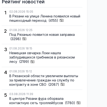
Рейтинг новостей
1
02.08.2026 15:05
В Рязани на улице Ленина появился новый
пешеходный переход
(4155)
2
01.08.2026 12:25
Под Рязанью появится новая заправка
(3298)
3
01.08.2026 18:15
Немецкая овчарка Локи нашла
заблудившихся грибников в рязанском
лесу
(2199)
4
01.08.2026 15:12
В Рязанской области увеличили выплаты
за привлечение граждан на службу по
контракту в зоне СВО
(2087)
5
03.08.2026 11:39
В центре Рязани фура оборвала
контактную сеть троллейбусов
(1780)