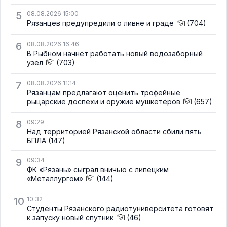
5
08.08.2026 15:00
Рязанцев предупредили о ливне и граде
(704)
6
08.08.2026 16:46
В Рыбном начнёт работать новый водозаборный
узел
(703)
7
08.08.2026 11:14
Рязанцам предлагают оценить трофейные
рыцарские доспехи и оружие мушкетёров
(657)
8
09:29
Над территорией Рязанской области сбили пять
БПЛА
(147)
9
09:34
ФК «Рязань» сыграл вничью с липецким
«Металлургом»
(144)
10
10:32
Студенты Рязанского радиотуниверситета готовят
к запуску новый спутник
(46)