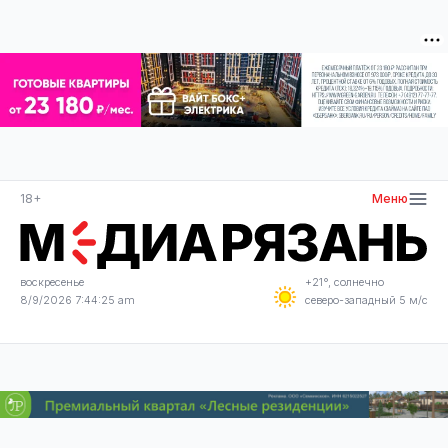
18+
Меню
воскресенье
+21°, солнечно
8/9/2026 7:44:26 am
северо-западный 5 м/с