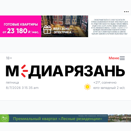
18+
Меню
пятница
+21°, солнечно
8/7/2026 3:15:35 am
юго-западный 2 м/с