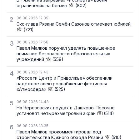
ограничения на бензин
(802)
2
06.08.2026 12:39
Экс-глава Рязани Семён Сазонов отмечает юбилей
(721)
3
06.08.2026 17:58
Павел Малков поручил уделять повышенное
внимание безопасности образовательных
учреждений
(559)
4
06.08.2026 12:43
«Россети Центр и Приволжье» обеспечили
надёжное электроснабжение фестиваля
«Атмосфера»
(525)
5
06.08.2026 14:43
На Черезовских прудах в Дашково-Песочне
установят четырёхметровый экран
(514)
6
06.08.2026 13:35
Павел Малков прокомментировал ход
строительства Южного обхода Рязани
(510)