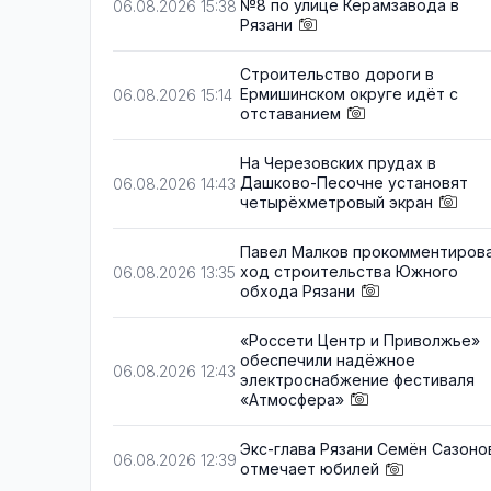
№8 по улице Керамзавода в
06.08.2026 15:38
Рязани
Строительство дороги в
Ермишинском округе идёт с
06.08.2026 15:14
отставанием
На Черезовских прудах в
Дашково-Песочне установят
06.08.2026 14:43
четырёхметровый экран
Павел Малков прокомментиров
ход строительства Южного
06.08.2026 13:35
обхода Рязани
«Россети Центр и Приволжье»
обеспечили надёжное
06.08.2026 12:43
электроснабжение фестиваля
«Атмосфера»
Экс-глава Рязани Семён Сазоно
06.08.2026 12:39
отмечает юбилей