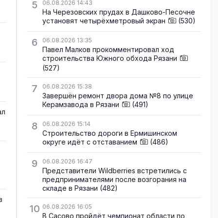
5
06.08.2026 14:43
На Черезовских прудах в Дашково-Песочне
установят четырёхметровый экран
(530)
6
06.08.2026 13:35
Павел Малков прокомментировал ход
строительства Южного обхода Рязани
(527)
7
06.08.2026 15:38
Завершён ремонт двора дома №8 по улице
Керамзавода в Рязани
(491)
ал
8
06.08.2026 15:14
Строительство дороги в Ермишинском
округе идёт с отставанием
(486)
9
06.08.2026 16:47
Представители Wildberries встретились с
предпринимателями после возгорания на
складе в Рязани
(482)
в
10
06.08.2026 16:05
В Сасово пройдёт чемпионат области по