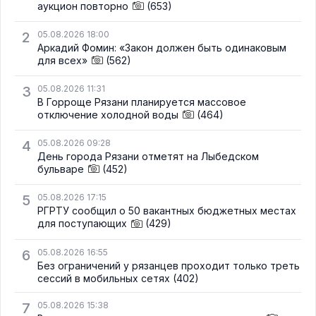
аукцион повторно
(653)
2
05.08.2026 18:00
Аркадий Фомин: «Закон должен быть одинаковым
для всех»
(562)
3
05.08.2026 11:31
В Горроще Рязани планируется массовое
отключение холодной воды
(464)
4
05.08.2026 09:28
День города Рязани отметят на Лыбедском
бульваре
(452)
5
05.08.2026 17:15
РГРТУ сообщил о 50 вакантных бюджетных местах
для поступающих
(429)
6
05.08.2026 16:55
Без ограничений у рязанцев проходит только треть
сессий в мобильных сетях
(402)
7
05.08.2026 15:38