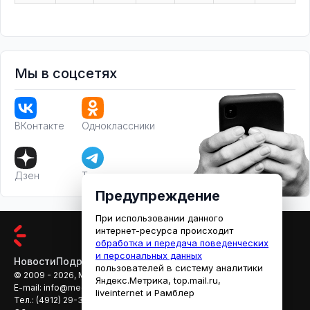
Мы в соцсетях
ВКонтакте
Одноклассники
Дзен
Телеграм
Предупреждение
При использовании данного
интернет-ресурса происходит
обработка и передача поведенческих
и персональных данных
Новости
Подробности
Афиша
Кино
пользователей в систему аналитики
© 2009 - 2026, МЕДИАРЯЗАНЬ
Яндекс.Метрика, top.mail.ru,
E-mail:
info@mediaryazan.ru
,
reklama@mediaryazan.ru
liveinternet и Рамблер
Тел.:
(4912) 29-33-66