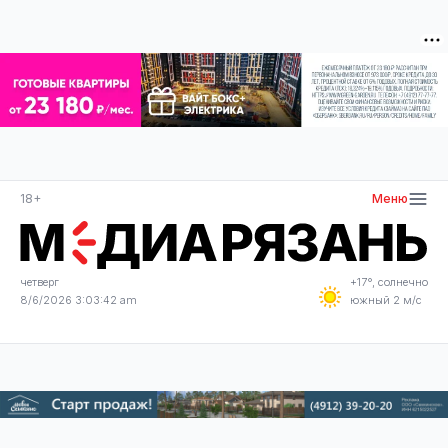
18+
Меню
четверг
+17°, солнечно
8/6/2026 3:03:42 am
южный 2 м/с