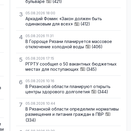
бульваре
(421)
3
05.08.2026 18:00
Аркадий Фомин: «Закон должен быть
одинаковым для всех»
(412)
4
05.08.2026 11:31
В Горроще Рязани планируется массовое
отключение холодной воды
(406)
5
05.08.2026 17:15
РГРТУ сообщил о 50 вакантных бюджетных
местах для поступающих
(345)
6
05.08.2026 10:16
В Рязанской области планируют открыть
в
центры здорового долголетия
(344)
7
05.08.2026 10:44
В Рязанской области определили нормативы
размещения и питания граждан в ПВР
(334)
и
ви