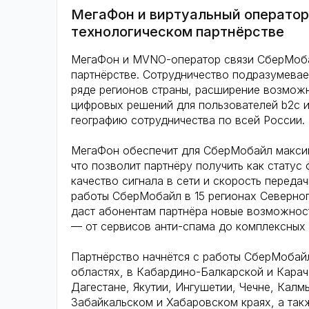
МегаФон и виртуальный операто
технологическом партнёрстве
МегаФон и MVNO-оператор связи СберМоба
партнёрстве. Сотрудничество подразумева
ряде регионов страны, расширение возмож
цифровых решений для пользователей b2c и
географию сотрудничества по всей России.
МегаФон обеспечит для СберМобайл максим
что позволит партнёру получить как статус
качество сигнала в сети и скорость переда
работы СберМобайл в 15 регионах Северног
даст абонентам партнёра новые возможнос
— от сервисов анти-спама до комплексных
Партнёрство начнётся с работы СберМобай
областях, в Кабардино-Балкарской и Кара
Дагестане, Якутии, Ингушетии, Чечне, Калм
Забайкальском и Хабаровском краях, а так