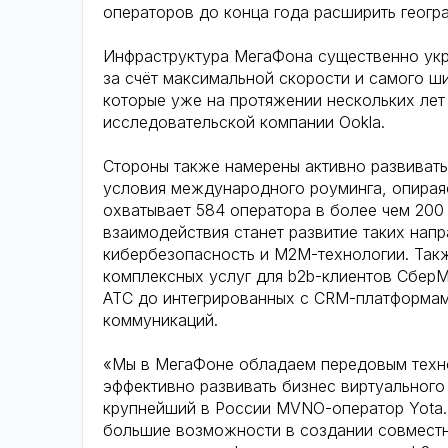
операторов до конца года расширить геогр
Инфраструктура МегаФона существенно укр
за счёт максимальной скорости и самого ш
которые уже на протяжении нескольких ле
исследовательской компании Ookla.
Стороны также намерены активно развиват
условия международного роуминга, опираяс
охватывает 584 оператора в более чем 200
взаимодействия станет развитие таких напр
кибербезопасность и M2M-технологии. Так
комплексных услуг для b2b-клиентов СберМ
АТС до интегрированных с CRM-платформам
коммуникаций.
«Мы в МегаФоне обладаем передовым техно
эффективно развивать бизнес виртуального
крупнейший в России MVNO-оператор Yota.
большие возможности в создании совмест