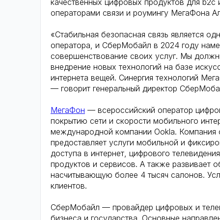
качественных цифровых продуктов для b2c 
операторами связи и роумингу МегаФона А
«Стабильная безопасная связь является од
оператора, и СберМобайл в 2024 году наме
совершенствование своих услуг. Мы должны
внедрение новых технологий на базе искусс
интернета вещей. Синергия технологий Ме
— говорит генеральный директор СберМоба
МегаФон
— всероссийский оператор цифров
покрытию сети и скорости мобильного инте
международной компании Ookla. Компания 
предоставляет услуги мобильной и фиксир
доступа в интернет, цифрового телевидени
продуктов и сервисов. А также развивает 
насчитывающую более 4 тысяч салонов. Усл
клиентов.
СберМобайл — провайдер цифровых и теле
бизнеса и государства. Основные направлен