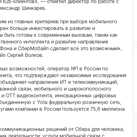
и b2b-клиентов», — отметил директор по работе с
лександр Шинкарев.
ним из главных критериев при выборе мобильного
рен больше инвестировать в развитие и
 быть готовы к современным вызовам, таким как
твенного интеллекта и развитие направления
гаФона и СберМобайл сделает всё это возможным»,
йл Сергей Волков.
ых возможностей, оператор №1 в России по
рнета, что подтверждают независимые исследования
объединяет направления ИТ и телекоммуникаций,
ованной связи, мобильного и широкополосного
я и OTT видеоконтента, инновационных цифровых
объединенную с Yota федеральную розничную сеть,
угами компании в России пользуется 75,8 миллиона
коммуникационных решений от Сбера для человека,
ия деятельности: услуги мобильной связи с