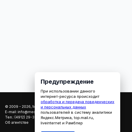
Предупреждение
При использовании данного
интернет-ресурса происходит
обработка и передача поведенческих
© 2009 - 2026, МЕДИАРЯЗАНЬ
и персональных данных
E-mail:
info@mediaryazan.ru
,
reklama@mediaryazan.ru
пользователей в систему аналитики
Тел.:
(4912) 29-33-66
Яндекс.Метрика, top.mail.ru,
Об агентстве
liveinternet и Рамблер