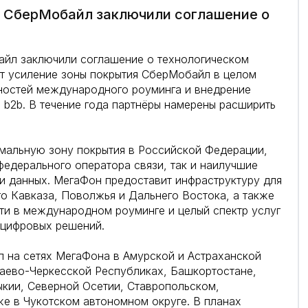
р СберМобайл заключили соглашение о
йл заключили соглашение о технологическом
ет усиление зоны покрытия СберМобайл в целом
ностей международного роуминга и внедрение
 b2b. В течение года партнёры намерены расширить
альную зону покрытия в Российской Федерации,
 федерального оператора связи, так и наилучшие
чи данных. МегаФон предоставит инфраструктуру для
о Кавказа, Поволжья и Дальнего Востока, а также
ти в международном роуминге и целый спектр услуг
 цифровых решений.
л на сетях МегаФона в Амурской и Астраханской
чаево-Черкесской Республиках, Башкортостане,
ыкии, Северной Осетии, Ставропольском,
же в Чукотском автономном округе. В планах