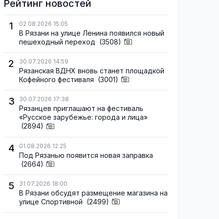
Рейтинг новостей
1
02.08.2026 15:05
В Рязани на улице Ленина появился новый
пешеходный переход
(3508)
2
30.07.2026 14:59
Рязанская ВДНХ вновь станет площадкой
Кофейного фестиваля
(3001)
3
30.07.2026 17:38
Рязанцев приглашают на фестиваль
«Русское зарубежье: города и лица»
(2894)
4
01.08.2026 12:25
Под Рязанью появится новая заправка
(2664)
5
31.07.2026 18:00
В Рязани обсудят размещение магазина на
улице Спортивной
(2499)