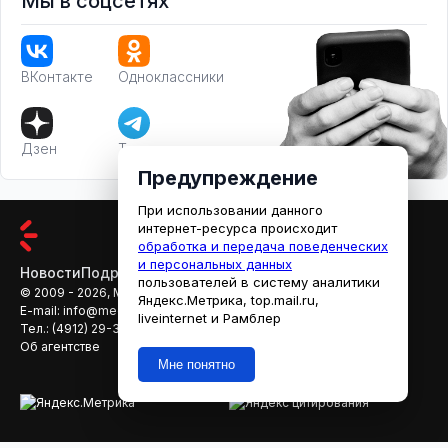
Мы в соцсетях
ВКонтакте
Одноклассники
Дзен
Телеграм
Предупреждение
При использовании данного
интернет-ресурса происходит
обработка и передача поведенческих
и персональных данных
Новости
Подробности
Афиша
Кино
пользователей в систему аналитики
© 2009 - 2026, МЕДИАРЯЗАНЬ
Яндекс.Метрика, top.mail.ru,
E-mail:
info@mediaryazan.ru
,
reklama@mediaryazan.ru
liveinternet и Рамблер
Тел.:
(4912) 29-33-66
Об агентстве
Мне понятно