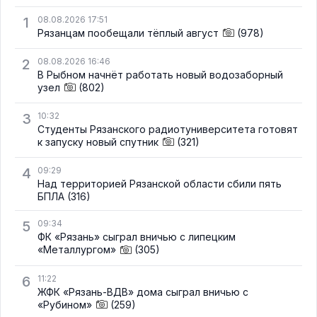
1
08.08.2026 17:51
Рязанцам пообещали тёплый август
(978)
2
08.08.2026 16:46
В Рыбном начнёт работать новый водозаборный
узел
(802)
3
10:32
Студенты Рязанского радиотуниверситета готовят
к запуску новый спутник
(321)
4
09:29
Над территорией Рязанской области сбили пять
БПЛА
(316)
5
09:34
ФК «Рязань» сыграл вничью с липецким
«Металлургом»
(305)
6
11:22
ЖФК «Рязань-ВДВ» дома сыграл вничью с
«Рубином»
(259)