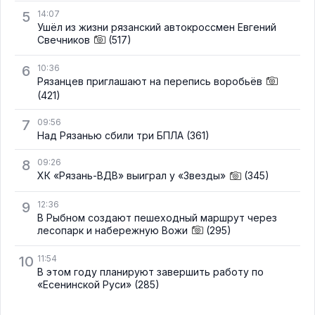
5
14:07
Ушёл из жизни рязанский автокроссмен Евгений
Свечников
(517)
6
10:36
Рязанцев приглашают на перепись воробьёв
(421)
7
09:56
Над Рязанью сбили три БПЛА
(361)
8
09:26
ХК «Рязань-ВДВ» выиграл у «Звезды»
(345)
9
12:36
В Рыбном создают пешеходный маршрут через
лесопарк и набережную Вожи
(295)
10
11:54
В этом году планируют завершить работу по
«Есенинской Руси»
(285)