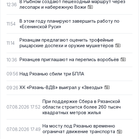
В Рыбном создают пешеходный маршрут через
12:36
лесопарк и набережную Вожи
В этом году планируют завершить работу по
11:54
«Есенинской Руси»
Рязанцам предлагают оценить трофейные
11:14
рыцарские доспехи и оружие мушкетёров
Рязанцев приглашают на перепись воробьёв
10:36
Над Рязанью сбили три БПЛА
09:56
ХК «Рязань-ВДВ» выиграл у «Звезды»
09:26
При поддержке Сбера в Рязанской
области строится более 260 тысяч
07.08.2026 17:52
квадратных метров жилья
На мосту под Рязанью временно
07.08.2026 17:49
ограничат движение транспорта