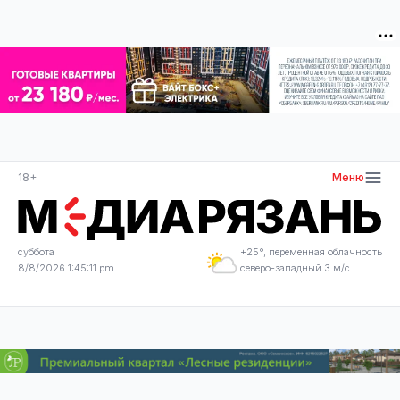
18+
Меню
суббота
+25°, переменная облачность
8/8/2026 1:45:12 pm
северо-западный 3 м/с