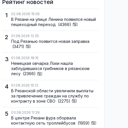
Рейтинг новостей
1
02.08.2026 15:05
В Рязани на улице Ленина появился новый
пешеходный переход
(4366)
2
01.08.2026 12:25
Под Рязанью появится новая заправка
(3471)
3
01.08.2026 18:15
Немецкая овчарка Локи нашла
заблудившихся грибников в рязанском
лесу
(2366)
4
01.08.2026 15:12
В Рязанской области увеличили выплаты
за привлечение граждан на службу по
контракту в зоне СВО
(2275)
5
03.08.2026 11:39
В центре Рязани фура оборвала
контактную сеть троллейбусов
(1959)