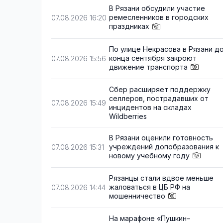
В Рязани обсудили участие
ремесленников в городских
07.08.2026 16:20
праздниках
По улице Некрасова в Рязани д
конца сентября закроют
07.08.2026 15:56
движение транспорта
Сбер расширяет поддержку
селлеров, пострадавших от
07.08.2026 15:49
инцидентов на складах
Wildberries
В Рязани оценили готовность
учреждений допобразования к
07.08.2026 15:31
новому учебному году
Рязанцы стали вдвое меньше
жаловаться в ЦБ РФ на
07.08.2026 14:44
мошенничество
На марафоне «Пушкин–