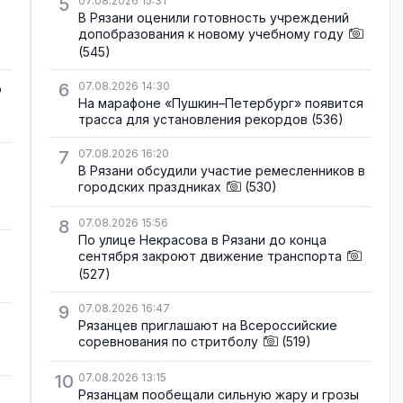
5
07.08.2026 15:31
В Рязани оценили готовность учреждений
допобразования к новому учебному году
(545)
6
07.08.2026 14:30
о
На марафоне «Пушкин–Петербург» появится
трасса для установления рекордов
(536)
7
07.08.2026 16:20
В Рязани обсудили участие ремесленников в
городских праздниках
(530)
8
07.08.2026 15:56
По улице Некрасова в Рязани до конца
сентября закроют движение транспорта
(527)
9
07.08.2026 16:47
Рязанцев приглашают на Всероссийские
соревнования по стритболу
(519)
10
07.08.2026 13:15
Рязанцам пообещали сильную жару и грозы