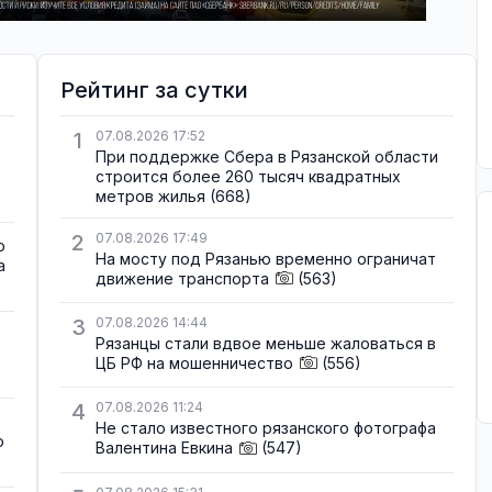
Рейтинг за сутки
1
07.08.2026 17:52
При поддержке Сбера в Рязанской области
строится более 260 тысяч квадратных
метров жилья
(668)
2
07.08.2026 17:49
о
На мосту под Рязанью временно ограничат
а
движение транспорта
(563)
3
07.08.2026 14:44
Рязанцы стали вдвое меньше жаловаться в
ЦБ РФ на мошенничество
(556)
4
07.08.2026 11:24
Не стало известного рязанского фотографа
о
Валентина Евкина
(547)