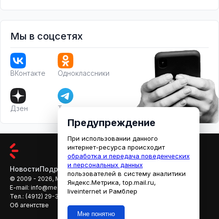
Мы в соцсетях
ВКонтакте
Одноклассники
Дзен
Телеграм
Предупреждение
При использовании данного
интернет-ресурса происходит
обработка и передача поведенческих
и персональных данных
Новости
Подробности
Афиша
Кино
пользователей в систему аналитики
© 2009 - 2026, МЕДИАРЯЗАНЬ
Яндекс.Метрика, top.mail.ru,
E-mail:
info@mediaryazan.ru
,
reklama@mediaryazan.ru
liveinternet и Рамблер
Тел.:
(4912) 29-33-66
Об агентстве
Мне понятно