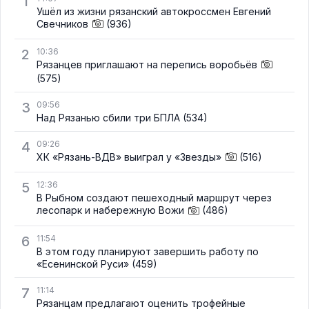
1
Ушёл из жизни рязанский автокроссмен Евгений
Свечников
(936)
2
10:36
Рязанцев приглашают на перепись воробьёв
(575)
3
09:56
Над Рязанью сбили три БПЛА
(534)
4
09:26
ХК «Рязань-ВДВ» выиграл у «Звезды»
(516)
5
12:36
В Рыбном создают пешеходный маршрут через
лесопарк и набережную Вожи
(486)
6
11:54
В этом году планируют завершить работу по
«Есенинской Руси»
(459)
7
11:14
Рязанцам предлагают оценить трофейные