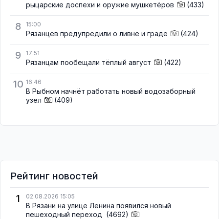
рыцарские доспехи и оружие мушкетёров
(433)
8
15:00
Рязанцев предупредили о ливне и граде
(424)
9
17:51
Рязанцам пообещали тёплый август
(422)
10
16:46
В Рыбном начнёт работать новый водозаборный
узел
(409)
Рейтинг новостей
1
02.08.2026 15:05
В Рязани на улице Ленина появился новый
пешеходный переход
(4692)