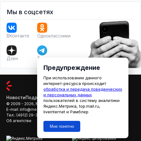
Мы в соцсетях
ВКонтакте
Одноклассники
Дзен
Телеграм
Предупреждение
При использовании данного
интернет-ресурса происходит
обработка и передача поведенческих
и персональных данных
Новости
Подробности
Афиша
Кино
пользователей в систему аналитики
© 2009 - 2026, МЕДИАРЯЗАНЬ
Яндекс.Метрика, top.mail.ru,
E-mail:
info@mediaryazan.ru
,
reklama@mediaryazan.ru
liveinternet и Рамблер
Тел.:
(4912) 29-33-66
Об агентстве
Мне понятно