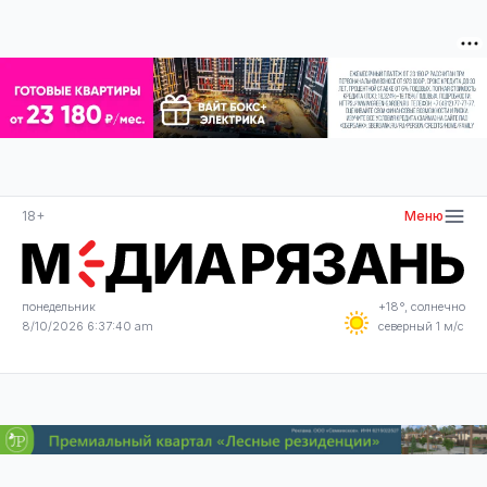
18+
Меню
понедельник
+18°, солнечно
8/10/2026 6:37:41 am
северный 1 м/с