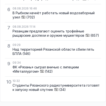
6
08.08.2026 16:46
В Рыбном начнёт работать новый водозаборный
узел
(702)
7
08.08.2026 11:14
Рязанцам предлагают оценить трофейные
рыцарские доспехи и оружие мушкетёров
(657)
8
09:29
Над территорией Рязанской области сбили пять
БПЛА
(146)
9
09:34
ФК «Рязань» сыграл вничью с липецким
«Металлургом»
(142)
10
10:32
Студенты Рязанского радиотуниверситета готовят
к запуску новый спутник
(34)