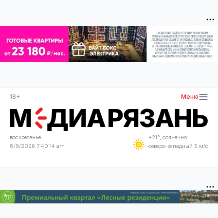
18+
Меню
воскресенье
+21°, солнечно
8/9/2026 7:40:14 am
северо-западный 5 м/с