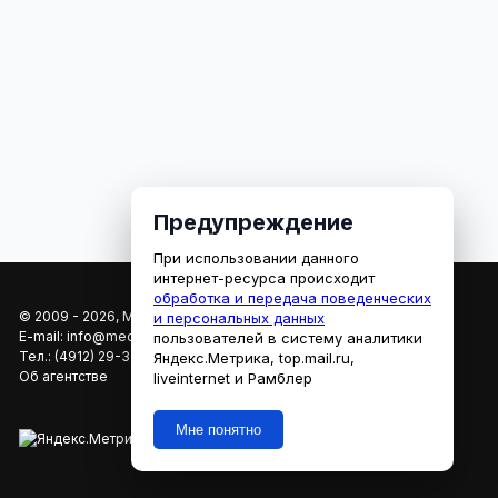
Предупреждение
При использовании данного
интернет-ресурса происходит
обработка и передача поведенческих
© 2009 - 2026, МЕДИАРЯЗАНЬ
и персональных данных
E-mail:
info@mediaryazan.ru
,
reklama@mediaryazan.ru
пользователей в систему аналитики
Тел.:
(4912) 29-33-66
Яндекс.Метрика, top.mail.ru,
Об агентстве
liveinternet и Рамблер
Мне понятно