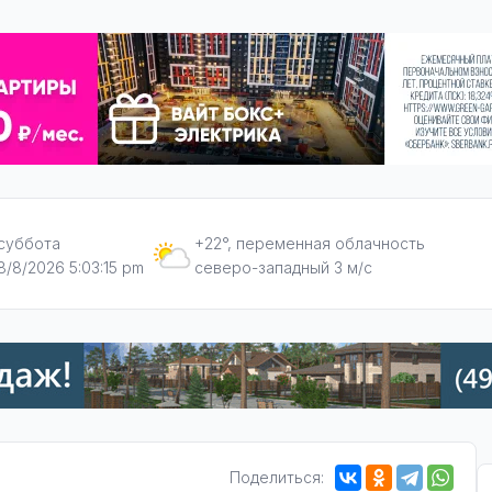
суббота
+22°, переменная облачность
8/8/2026 5:03:16 pm
северо-западный 3 м/с
Поделиться: