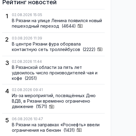
Рейтинг новостей
1
02.08.2026 15:05
В Рязани на улице Ленина появился новый
пешеходный переход
(4644)
2
03.08.2026 11:39
В центре Рязани фура оборвала
контактную сеть троллейбусов
(2222)
3
02.08.2026 11:44
В Рязанской области за пять лет
удвоилось число производителей чая и
кофе
(2051)
4
02.08.2026 09:41
Из-за мероприятий, посвящённых Дню
ВДВ, в Рязани временно ограничено
движение
(1571)
5
06.08.2026 10:47
В Рязани на заправках «Роснефть» ввели
ограничения на бензин
(1431)