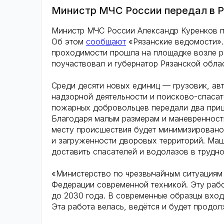
Министр МЧС России передал в Р
Министр МЧС России Александр Куренков п
Об этом
сообщают
«Рязанские ведомости».
проходимости прошла на площадке возле р
поучаствовал и губернатор Рязанской обла
Среди десяти новых единиц — грузовик, а
надзорной деятельности и поисково-спаса
пожарных добровольцев передали два приц
Благодаря малым размерам и маневренности
месту происшествия будет минимизировано,
и загруженности дворовых территорий. М
доставить спасателей и водолазов в трудн
«Министерство по чрезвычайным ситуациям
Федерации современной техникой. Эту рабо
до 2030 года. В современные образцы входи
Эта работа велась, ведётся и будет продо