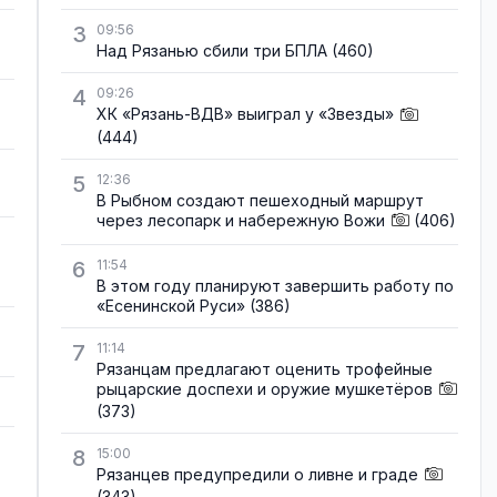
3
09:56
Над Рязанью сбили три БПЛА
(460)
4
09:26
ХК «Рязань-ВДВ» выиграл у «Звезды»
(444)
5
12:36
В Рыбном создают пешеходный маршрут
через лесопарк и набережную Вожи
(406)
6
11:54
В этом году планируют завершить работу по
«Есенинской Руси»
(386)
7
11:14
Рязанцам предлагают оценить трофейные
рыцарские доспехи и оружие мушкетёров
(373)
8
15:00
Рязанцев предупредили о ливне и граде
(343)