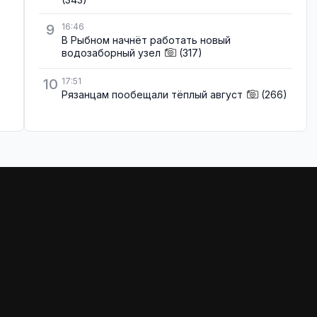
9
16:46
В Рыбном начнёт работать новый
водозаборный узел
(317)
10
17:51
Рязанцам пообещали тёплый август
(266)