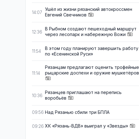
Ушёл из жизни рязанский автокроссмен
14:07
Евгений Свечников
В Рыбном создают пешеходный маршрут
12:36
через лесопарк и набережную Вожи
В этом году планируют завершить работу
11:54
по «Есенинской Руси»
Рязанцам предлагают оценить трофейные
рыцарские доспехи и оружие мушкетёров
11:14
Рязанцев приглашают на перепись
10:36
воробьёв
Над Рязанью сбили три БПЛА
09:56
ХК «Рязань-ВДВ» выиграл у «Звезды»
09:26