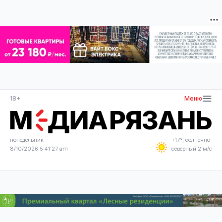
18+
Меню
понедельник
+17°, солнечно
8/10/2026 5:41:27 am
северный 2 м/с