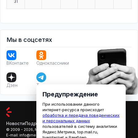
31
Мы в соцсетях
ВКонтакте
Одноклассники
Дзен
Телеграм
Предупреждение
При использовании данного
интернет-ресурса происходит
обработка и передача поведенческих
и персональных данных
Новости
Подробности
Афиша
Кино
пользователей в систему аналитики
© 2009 - 2026, МЕДИАРЯЗАНЬ
Яндекс.Метрика, top.mail.ru,
E-mail:
info@mediaryazan.ru
,
reklama@mediaryazan.ru
liveinternet и Рамблер