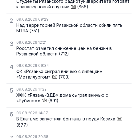
Студенты Рязанского радиотуниверситета готовят
к запуску новый спутник
(856)
2
09.08.2026 09:29
Над территорией Рязанской области сбили пять
БПЛА
(751)
3
09.08.2026 12:21
Росстат отметил снижение цен на бензин в
Рязанской области
(712)
4
09.08.2026 09:34
ФК «Рязань» сыграл вничью с липецким
«Металлургом»
(703)
5
09.08.2026 11:22
ЖФК «Рязань-ВДВ» дома сыграл вничью с
«Рубином»
(691)
6
09.08.2026 14:37
В Елатьме запустили фонтаны в пруду Козиха
(677)
09.08.2026 20:58