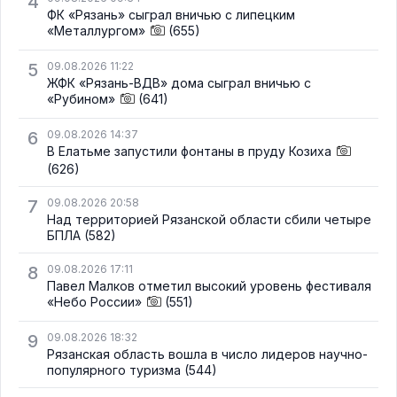
4
ФК «Рязань» сыграл вничью с липецким
«Металлургом»
(655)
5
09.08.2026 11:22
ЖФК «Рязань-ВДВ» дома сыграл вничью с
«Рубином»
(641)
6
09.08.2026 14:37
В Елатьме запустили фонтаны в пруду Козиха
(626)
7
09.08.2026 20:58
Над территорией Рязанской области сбили четыре
БПЛА
(582)
8
09.08.2026 17:11
Павел Малков отметил высокий уровень фестиваля
«Небо России»
(551)
9
09.08.2026 18:32
Рязанская область вошла в число лидеров научно-
популярного туризма
(544)