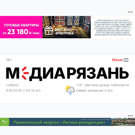
18+
Меню
суббота
+19°, местами дождь поблизости
8/8/2026 2:50:14 am
северо-западный 2 м/с