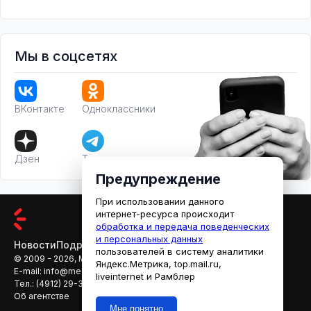
Мы в соцсетях
ВКонтакте
Одноклассники
Дзен
Телеграм
Предупреждение
При использовании данного
интернет-ресурса происходит
обработка и передача поведенческих
и персональных данных
Новости
Подробности
Афиша
Кино
пользователей в систему аналитики
© 2009 - 2026, МЕДИАРЯЗАНЬ
Яндекс.Метрика, top.mail.ru,
E-mail:
info@mediaryazan.ru
,
reklama@mediaryazan.ru
liveinternet и Рамблер
Тел.:
(4912) 29-33-66
Об агентстве
Мне понятно