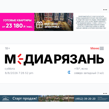
18+
Меню
суббота
+18°, ясно
8/8/2026 7:28:52 pm
северо-западный 3 м/с