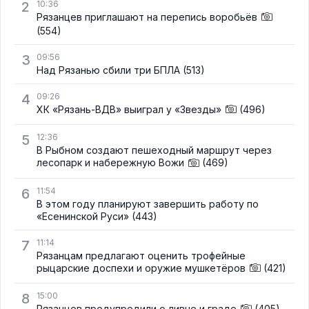
2
10:36
Рязанцев приглашают на перепись воробьёв
(554)
3
09:56
Над Рязанью сбили три БПЛА
(513)
4
09:26
ХК «Рязань-ВДВ» выиграл у «Звезды»
(496)
5
12:36
В Рыбном создают пешеходный маршрут через
лесопарк и набережную Вожи
(469)
6
11:54
В этом году планируют завершить работу по
«Есенинской Руси»
(443)
7
11:14
Рязанцам предлагают оценить трофейные
рыцарские доспехи и оружие мушкетёров
(421)
8
15:00
Рязанцев предупредили о ливне и граде
(405)