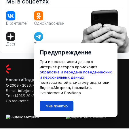
Мы в соцсетях
ВКонтакте
Одноклассники
Дзен
Телеграм
Предупреждение
При использовании данного
интернет-ресурса происходит
обработка и передача поведенческих
и персональных данных
Новости
Подробности
Афиша
Кино
пользователей в систему аналитики
© 2009 - 2026, МЕДИАРЯЗАНЬ
Яндекс.Метрика, top.mail.ru,
E-mail:
info@mediaryazan.ru
,
reklama@mediaryazan.ru
liveinternet и Рамблер
Тел.:
(4912) 29-33-66
Об агентстве
Мне понятно