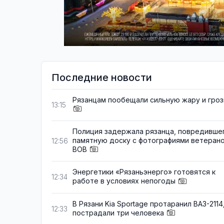
Последние новости
Рязанцам пообещали сильную жару и гро
13:15
Полиция задержала рязанца, повредивше
памятную доску с фотографиями ветеран
12:56
ВОВ
Энергетики «Рязаньэнерго» готовятся к
12:34
работе в условиях непогоды
В Рязани Kia Sportage протаранил ВАЗ-2114
12:33
пострадали три человека