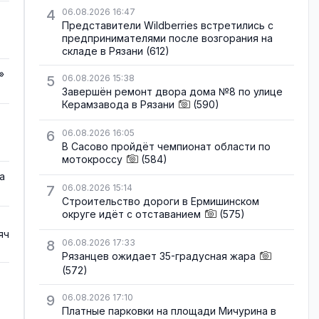
4
06.08.2026 16:47
Представители Wildberries встретились с
предпринимателями после возгорания на
складе в Рязани
(612)
»
5
06.08.2026 15:38
Завершён ремонт двора дома №8 по улице
Керамзавода в Рязани
(590)
6
06.08.2026 16:05
В Сасово пройдёт чемпионат области по
мотокроссу
(584)
а
7
06.08.2026 15:14
Строительство дороги в Ермишинском
округе идёт с отставанием
(575)
яч
8
06.08.2026 17:33
Рязанцев ожидает 35-градусная жара
(572)
9
06.08.2026 17:10
Платные парковки на площади Мичурина в