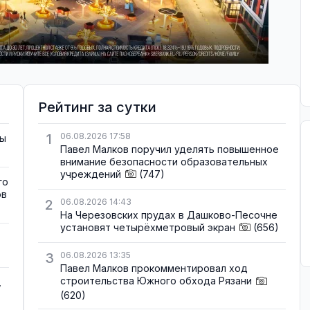
Рейтинг за сутки
1
06.08.2026 17:58
зы
Павел Малков поручил уделять повышенное
внимание безопасности образовательных
учреждений
(747)
го
ов
2
06.08.2026 14:43
На Черезовских прудах в Дашково-Песочне
установят четырёхметровый экран
(656)
3
06.08.2026 13:35
Павел Малков прокомментировал ход
строительства Южного обхода Рязани
,
(620)