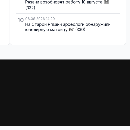
Рязани возобновят работу 10 августа
(332)
10
06.08.2026 14:20
На Старой Рязани археологи обнаружили
ювелирную матрицу
(330)