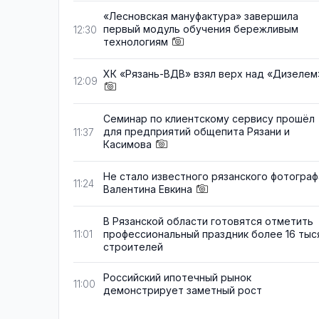
«Лесновская мануфактура» завершила
первый модуль обучения бережливым
12:30
технологиям
ХК «Рязань-ВДВ» взял верх над «Дизелем
12:09
Семинар по клиентскому сервису прошёл
для предприятий общепита Рязани и
11:37
Касимова
Не стало известного рязанского фотограф
11:24
Валентина Евкина
В Рязанской области готовятся отметить
профессиональный праздник более 16 тыс
11:01
строителей
Российский ипотечный рынок
11:00
демонстрирует заметный рост