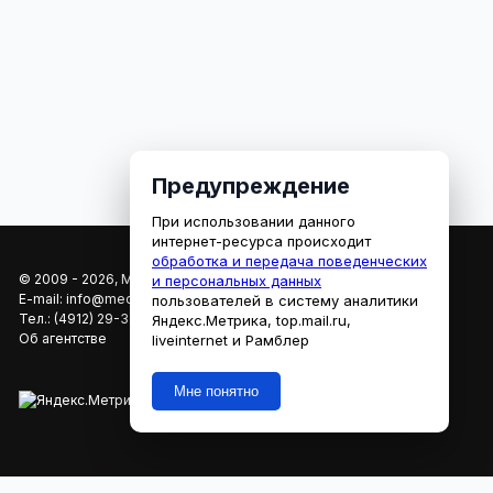
Предупреждение
При использовании данного
интернет-ресурса происходит
обработка и передача поведенческих
© 2009 - 2026, МЕДИАРЯЗАНЬ
и персональных данных
E-mail:
info@mediaryazan.ru
,
reklama@mediaryazan.ru
пользователей в систему аналитики
Тел.:
(4912) 29-33-66
Яндекс.Метрика, top.mail.ru,
Об агентстве
liveinternet и Рамблер
Мне понятно