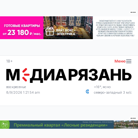
18+
Меню
воскресенье
+16°, ясно
8/9/2026 1:21:54 am
северо-западный 3 м/с