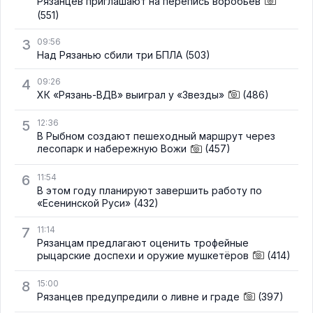
Рязанцев приглашают на перепись воробьёв
(551)
3
09:56
Над Рязанью сбили три БПЛА
(503)
4
09:26
ХК «Рязань-ВДВ» выиграл у «Звезды»
(486)
5
12:36
В Рыбном создают пешеходный маршрут через
лесопарк и набережную Вожи
(457)
6
11:54
В этом году планируют завершить работу по
«Есенинской Руси»
(432)
7
11:14
Рязанцам предлагают оценить трофейные
рыцарские доспехи и оружие мушкетёров
(414)
8
15:00
Рязанцев предупредили о ливне и граде
(397)