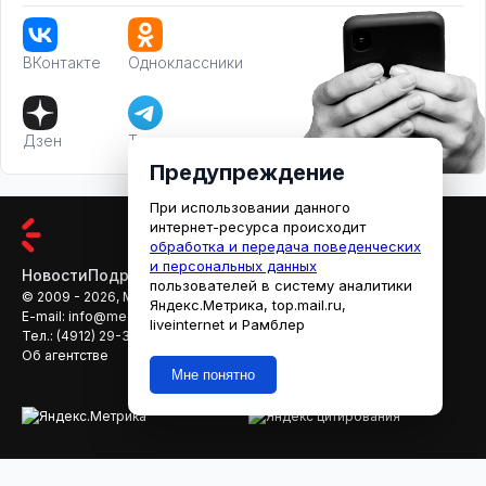
ВКонтакте
Одноклассники
Дзен
Телеграм
Предупреждение
При использовании данного
интернет-ресурса происходит
обработка и передача поведенческих
и персональных данных
Новости
Подробности
Афиша
Кино
пользователей в систему аналитики
© 2009 - 2026, МЕДИАРЯЗАНЬ
Яндекс.Метрика, top.mail.ru,
E-mail:
info@mediaryazan.ru
,
reklama@mediaryazan.ru
liveinternet и Рамблер
Тел.:
(4912) 29-33-66
Об агентстве
Мне понятно