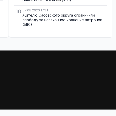
10
07.08.2026 17:21
Жителю Сасовского округа ограничили
свободу за незаконное хранение патронов
(560)