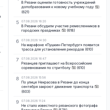
В Рязани оценили готовность учреждений
допобразования к новому учебному году
(621)
о
5
07.08.2026 16:20
В Рязани обсудили участие ремесленников в
городских праздниках
(618)
6
07.08.2026 14:30
На марафоне «Пушкин–Петербург» появится
трасса для установления рекордов
(610)
о
7
07.08.2026 16:47
Рязанцев приглашают на Всероссийские
соревнования по стритболу
(610)
8
07.08.2026 15:56
По улице Некрасова в Рязани до конца
сентября закроют движение транспорта
(603)
9
07.08.2026 11:24
Не стало известного рязанского фотографа
Валентина Евкина
(578)