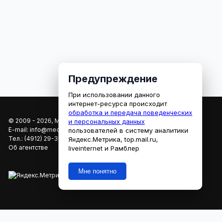
Предупреждение
При использовании данного
интернет-ресурса происходит
обработка и передача поведенческих
© 2009 - 2026, МЕДИАРЯЗАНЬ
и персональных данных
E-mail:
info@mediaryazan.ru
,
reklama@mediaryazan.ru
пользователей в систему аналитики
Тел.:
(4912) 29-33-66
Яндекс.Метрика, top.mail.ru,
Об агентстве
liveinternet и Рамблер
Мне понятно