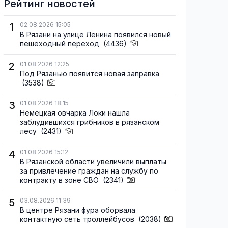
Рейтинг новостей
1
02.08.2026 15:05
В Рязани на улице Ленина появился новый
пешеходный переход
(4436)
2
01.08.2026 12:25
Под Рязанью появится новая заправка
(3538)
3
01.08.2026 18:15
Немецкая овчарка Локи нашла
заблудившихся грибников в рязанском
лесу
(2431)
4
01.08.2026 15:12
В Рязанской области увеличили выплаты
за привлечение граждан на службу по
контракту в зоне СВО
(2341)
5
03.08.2026 11:39
В центре Рязани фура оборвала
контактную сеть троллейбусов
(2038)