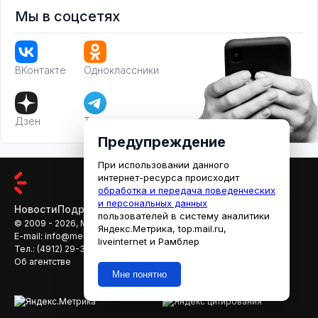
Мы в соцсетях
ВКонтакте
Одноклассники
Дзен
Телеграм
Предупреждение
При использовании данного
интернет-ресурса происходит
обработка и передача поведенческих
и персональных данных
Новости
Подробности
Афиша
Кино
пользователей в систему аналитики
© 2009 - 2026, МЕДИАРЯЗАНЬ
Яндекс.Метрика, top.mail.ru,
E-mail:
info@mediaryazan.ru
,
reklama@mediaryazan.ru
liveinternet и Рамблер
Тел.:
(4912) 29-33-66
Об агентстве
Мне понятно