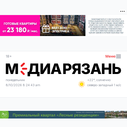
18+
Меню
понедельник
+22°, солнечно
8/10/2026 8:24:43 am
северо-западный 1 м/с