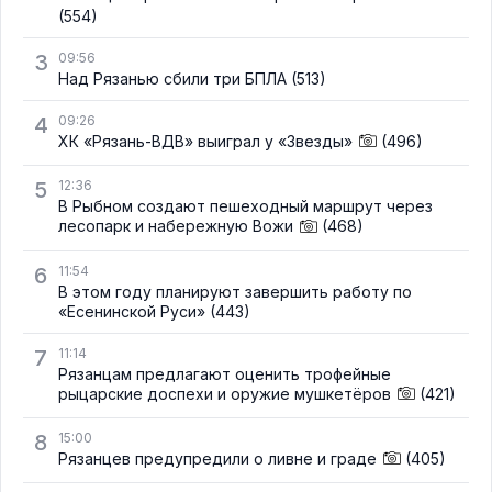
(554)
3
09:56
Над Рязанью сбили три БПЛА
(513)
4
09:26
ХК «Рязань-ВДВ» выиграл у «Звезды»
(496)
5
12:36
В Рыбном создают пешеходный маршрут через
лесопарк и набережную Вожи
(468)
6
11:54
В этом году планируют завершить работу по
«Есенинской Руси»
(443)
7
11:14
Рязанцам предлагают оценить трофейные
рыцарские доспехи и оружие мушкетёров
(421)
8
15:00
Рязанцев предупредили о ливне и граде
(405)