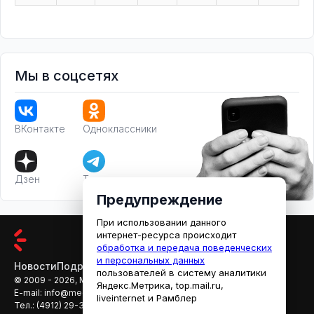
Мы в соцсетях
ВКонтакте
Одноклассники
Дзен
Телеграм
Предупреждение
При использовании данного
интернет-ресурса происходит
обработка и передача поведенческих
и персональных данных
Новости
Подробности
Афиша
Кино
пользователей в систему аналитики
© 2009 - 2026, МЕДИАРЯЗАНЬ
Яндекс.Метрика, top.mail.ru,
E-mail:
info@mediaryazan.ru
,
reklama@mediaryazan.ru
liveinternet и Рамблер
Тел.:
(4912) 29-33-66