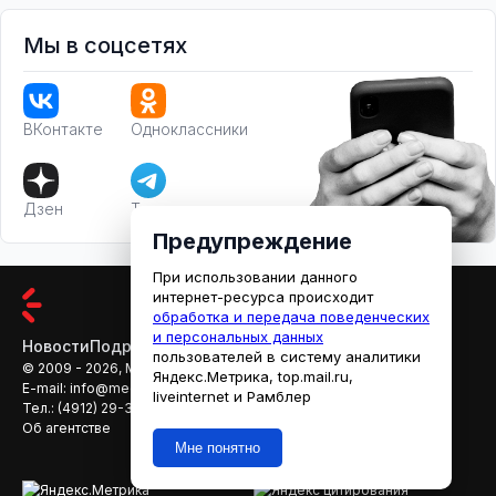
Мы в соцсетях
ВКонтакте
Одноклассники
Дзен
Телеграм
Предупреждение
При использовании данного
интернет-ресурса происходит
обработка и передача поведенческих
и персональных данных
Новости
Подробности
Афиша
Кино
пользователей в систему аналитики
© 2009 - 2026, МЕДИАРЯЗАНЬ
Яндекс.Метрика, top.mail.ru,
E-mail:
info@mediaryazan.ru
,
reklama@mediaryazan.ru
liveinternet и Рамблер
Тел.:
(4912) 29-33-66
Об агентстве
Мне понятно