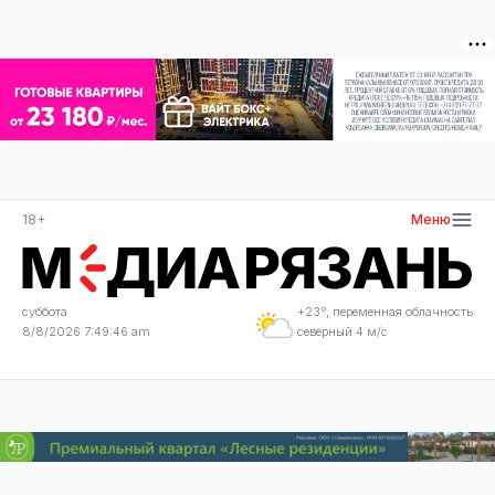
18+
Меню
суббота
+23°, переменная облачность
8/8/2026 7:49:47 am
северный 4 м/с