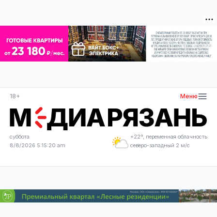
18+
Меню
суббота
+22°, переменная облачность
8/8/2026 5:15:21 am
северо-западный 2 м/с