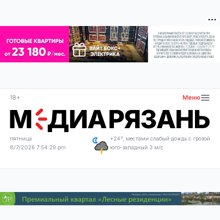
18+
Меню
пятница
+24°, местами слабый дождь с грозой
8/7/2026 7:54:30 pm
юго-западный 3 м/с