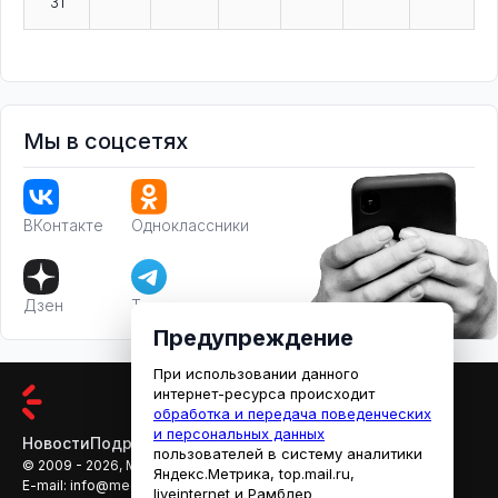
31
Мы в соцсетях
ВКонтакте
Одноклассники
Дзен
Телеграм
Предупреждение
При использовании данного
интернет-ресурса происходит
обработка и передача поведенческих
и персональных данных
Новости
Подробности
Афиша
Кино
пользователей в систему аналитики
© 2009 - 2026, МЕДИАРЯЗАНЬ
Яндекс.Метрика, top.mail.ru,
E-mail:
info@mediaryazan.ru
,
reklama@mediaryazan.ru
liveinternet и Рамблер