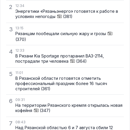
2
12:34
Энергетики «Рязаньэнерго» готовятся к работе в
условиях непогоды
(381)
3
13:15
Рязанцам пообещали сильную жару и грозы
(370)
4
12:33
В Рязани Kia Sportage протаранил ВАЗ-2114,
пострадали три человека
(364)
5
11:01
В Рязанской области готовятся отметить
профессиональный праздник более 16 тысяч
строителей
(361)
6
09:31
На территории Рязанского кремля открылась новая
кофейня
(347)
7
08:43
Над Рязанской областью 6 и 7 августа сбили 12