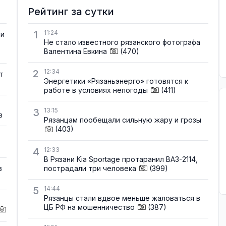
Рейтинг за сутки
1
11:24
ти
Не стало известного рязанского фотографа
Валентина Евкина
(470)
2
12:34
т
Энергетики «Рязаньэнерго» готовятся к
работе в условиях непогоды
(411)
3
13:15
в
Рязанцам пообещали сильную жару и грозы
(403)
4
12:33
В Рязани Kia Sportage протаранил ВАЗ-2114,
пострадали три человека
(399)
в
5
14:44
Рязанцы стали вдвое меньше жаловаться в
ЦБ РФ на мошенничество
(387)