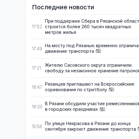
Последние новости
При поддержке Сбера в Рязанской облас
строится более 260 тысяч квадратных
17:52
метров жилья
На мосту под Рязанью временно огранича
17:49
движение транспорта
Жителю Сасовского округа ограничили
17:21
свободу за незаконное хранение патроно
Рязанцев приглашают на Всероссийские
16:47
соревнования по стритболу
В Рязани обсудили участие ремесленнико
16:20
в городских праздниках
По улице Некрасова в Рязани до конца
15:56
сентября закроют движение транспорта