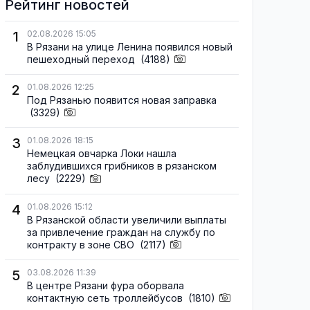
Рейтинг новостей
1
02.08.2026 15:05
В Рязани на улице Ленина появился новый
пешеходный переход
(4188)
2
01.08.2026 12:25
Под Рязанью появится новая заправка
(3329)
3
01.08.2026 18:15
Немецкая овчарка Локи нашла
заблудившихся грибников в рязанском
лесу
(2229)
4
01.08.2026 15:12
В Рязанской области увеличили выплаты
за привлечение граждан на службу по
контракту в зоне СВО
(2117)
5
03.08.2026 11:39
В центре Рязани фура оборвала
контактную сеть троллейбусов
(1810)