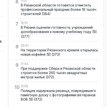
6
11:01
В Рязанской области готовятся отметить
профессиональный праздник более 16 тысяч
строителей
(384)
7
15:31
В Рязани оценили готовность учреждений
допобразования к новому учебному году
(377)
в
8
09:31
На территории Рязанского кремля открылась
новая кофейня
(373)
9
17:52
При поддержке Сбера в Рязанской области
строится более 260 тысяч квадратных
метров жилья
(372)
10
12:56
Полиция задержала рязанца, повредившего
памятную доску с фотографиями ветеранов
ВОВ
(372)