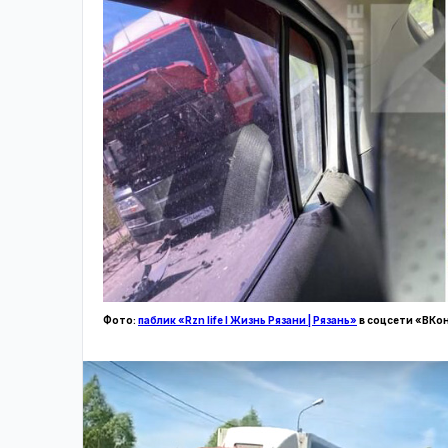
Фото:
паблик «Rzn life l Жизнь Рязани | Рязань»
в соцсети «ВКо