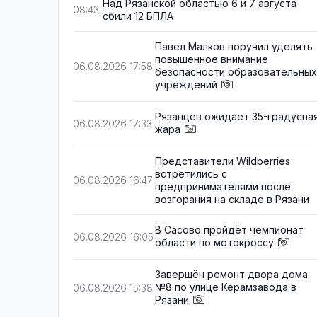
Над Рязанской областью 6 и 7 августа
08:43
сбили 12 БПЛА
Павел Малков поручил уделять
повышенное внимание
06.08.2026 17:58
безопасности образовательных
учреждений
Рязанцев ожидает 35-градусна
06.08.2026 17:33
жара
Представители Wildberries
встретились с
06.08.2026 16:47
предпринимателями после
возгорания на складе в Рязани
В Сасово пройдёт чемпионат
06.08.2026 16:05
области по мотокроссу
Завершён ремонт двора дома
№8 по улице Керамзавода в
06.08.2026 15:38
Рязани