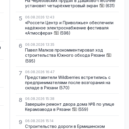
На Черезовских прудах в Дашково-Песочне
установят четырёхметровый экран
(631)
5
06.08.2026 12:43
«Россети Центр и Приволжье» обеспечили
надёжное электроснабжение фестиваля
«Атмосфера»
(598)
6
06.08.2026 13:35
я
Павел Малков прокомментировал ход
строительства Южного обхода Рязани
(595)
7
06.08.2026 16:47
Представители Wildberries встретились с
предпринимателями после возгорания на
складе в Рязани
(570)
8
06.08.2026 15:38
Завершён ремонт двора дома №8 по улице
Керамзавода в Рязани
(559)
9
06.08.2026 15:14
Строительство дороги в Ермишинском