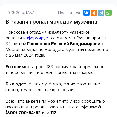
30.05.2024 17:57
Поделиться:
В Рязани пропал молодой мужчина
Поисковый отряд «ЛизаАлерт» Рязанской
области
информирует
о том, что в Рязани пропал
34-летний
Голованов Евгений Владимирович
.
Местонахождение молодого мужчины неизвестно
с 25 мая 2024 года.
Его приметы
: рост 183 сантиметра, нормального
телосложения, волосы чёрные, глаза карие.
Был одет
: белая футболка, синие спортивные
штаны, тёмно-зелёные кроссовки.
Всех, кто видел или может что-либо сообщить о
пропавшем, просят позвонить по телефонам:
8
(800) 700-54-52
или
112
.