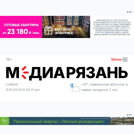
18+
Меню
суббота
+18°, переменная облачность
8/8/2026 9:49:41 pm
северо-западный 3 м/с