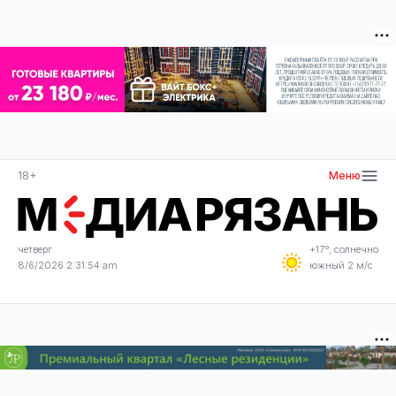
18+
Меню
четверг
+17°, солнечно
8/6/2026 2:31:54 am
южный 2 м/с