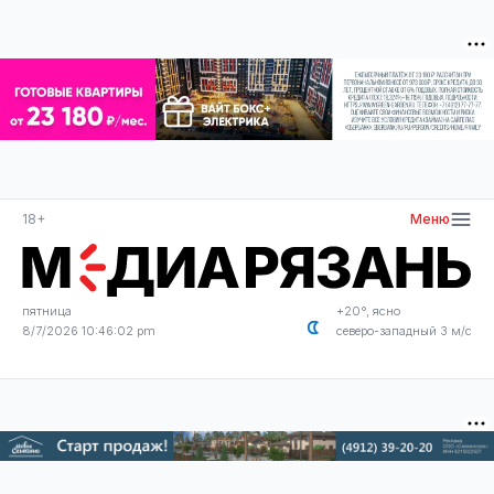
18+
Меню
пятница
+20°, ясно
8/7/2026 10:46:02 pm
северо-западный 3 м/с